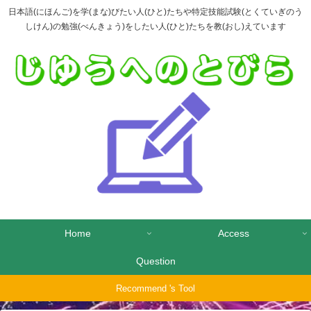
日本語(にほんご)を学(まな)びたい人(ひと)たちや特定技能試験(とくていぎのう
しけん)の勉強(べんきょう)をしたい人(ひと)たちを教(おし)えています
Home
Access
Question
Recommend 's Tool