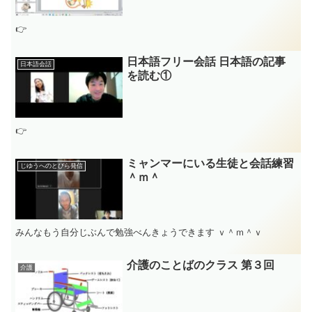
26,127,128,129,130,131,150,151
👉
日本語フリー会話 日本語の記事
日本語会話
を読む①
👉
ミャンマーにいる生徒と会話練習
じゆうへのとびら発信
＾ｍ＾
みんなもう自分じぶんで勉強べんきょうできます ｖ＾ｍ＾ｖ
介護のことばのクラス 第３回
介護