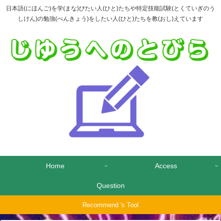
日本語(にほんご)を学(まな)びたい人(ひと)たちや特定技能試験(とくていぎのう
しけん)の勉強(べんきょう)をしたい人(ひと)たちを教(おし)えています
Home
Access
Question
Recommend 's Tool