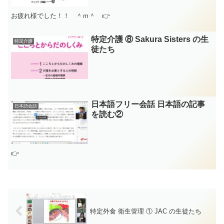
お疲れ様でした！！ ＾ｍ＾ 👉
特定介護 ⑧ Sakura Sisters の生
特定介護
徒たち
日本語フリー会話 日本語の記事
日本語会話
を読む②
👉
特定外食 衛生管理 ① JAC の生徒たち