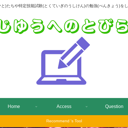
(ひと)たちや特定技能試験(とくていぎのうしけん)の勉強(べんきょう)をし
Home
Access
Question
Recommend 's Tool