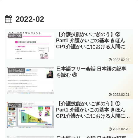
2022-02
【介護技能かいごぎのう】②
特定介護
Part1 介護かいごの基本 きほん
CP1介護かいごにおける人間にん
げんの尊厳そんげんと自立じりつ
～CP2介護職かいごしょくの役割
2022.02.24
やくわり 職業倫理 しょくぎょ
日本語フリー会話 日本語の記事
うりんり タンタンさん
日本語会話
を読む ⑤
2022.02.21
【介護技能かいごぎのう】①
特定介護
Part1 介護かいごの基本 きほん
CP1介護かいごにおける人間にん
げんの尊厳そんげんと自立じりつ
～CP2介護職かいごしょくの役割
2022.02.20
やくわり 職業倫理 しょくぎょ