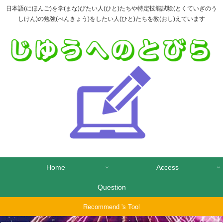
日本語(にほんご)を学(まな)びたい人(ひと)たちや特定技能試験(とくていぎのう
しけん)の勉強(べんきょう)をしたい人(ひと)たちを教(おし)えています
Home
Access
Question
Recommend 's Tool