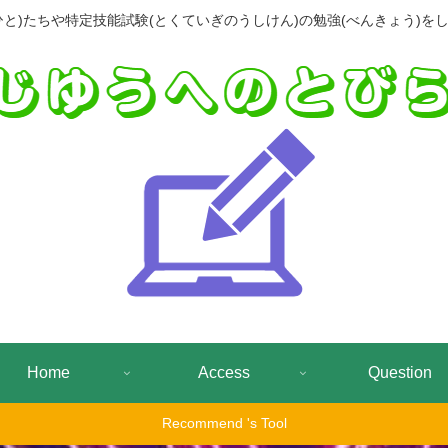
(ひと)たちや特定技能試験(とくていぎのうしけん)の勉強(べんきょう)をし
Home
Access
Question
Recommend 's Tool