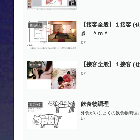
【接客全般】１接客 (せっ
特定外食
き ＾ｍ＾
👉
【接客全般】１接客 (せっ
特定外食
👉
飲食物調理
特定外食
外食がいしょくの飲食物調理
い 