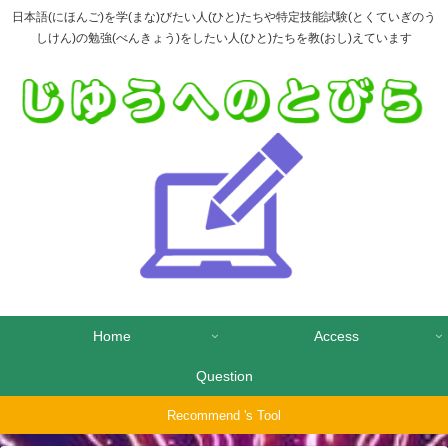
日本語(にほんご)を学(まな)びたい人(ひと)たちや特定技能試験(とくていぎのう
しけん)の勉強(べんきょう)をしたい人(ひと)たちを教(おし)えています
Home
Access
Question
Recommend 's Tool