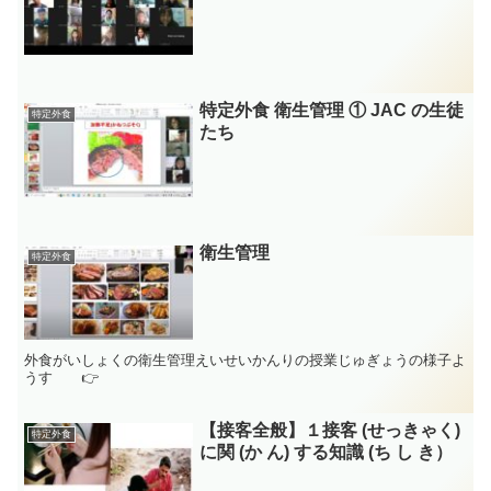
特定外食 衛生管理 ① JAC の生徒
特定外食
たち
衛生管理
特定外食
外食がいしょくの衛生管理えいせいかんりの授業じゅぎょうの様子よ
うす 👉
【接客全般】１接客 (せっきゃく)
特定外食
に関 (か ん) する知識 (ち し き）