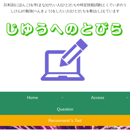
日本語(にほんご)を学(まな)びたい人(ひと)たちや特定技能試験(とくていぎのう
しけん)の勉強(べんきょう)をしたい人(ひと)たちを教(おし)えています
Home
Access
Question
Recommend 's Tool